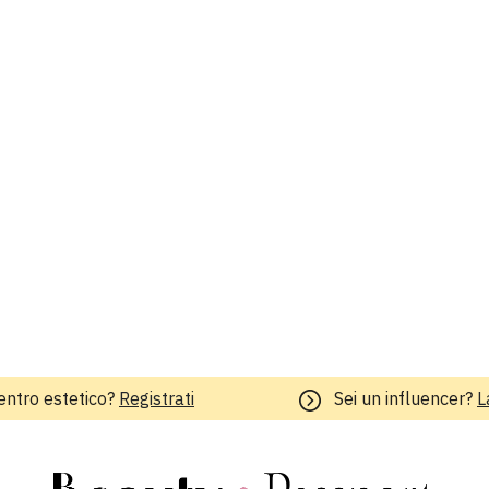
entro estetico?
Registrati
Sei un influencer?
L