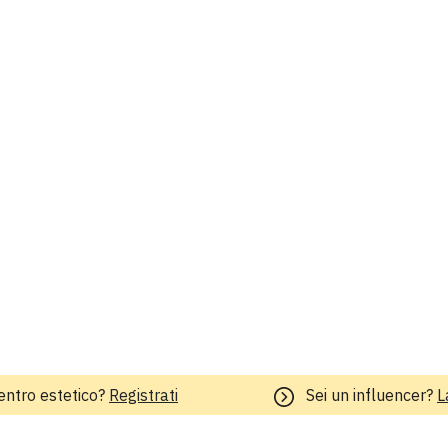
entro estetico?
Registrati
Sei un influencer?
L