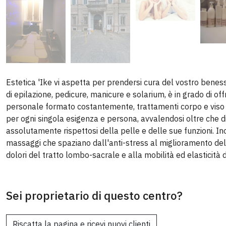
Estetica 'Ike vi aspetta per prendersi cura del vostro benessere
di epilazione, pedicure, manicure e solarium, è in grado di off
personale formato costantemente, trattamenti corpo e viso p
per ogni singola esigenza e persona, avvalendosi oltre che di
assolutamente rispettosi della pelle e delle sue funzioni. Inol
massaggi che spaziano dall'anti-stress al miglioramento dell
dolori del tratto lombo-sacrale e alla mobilità ed elasticità
Sei proprietario di questo centro?
Riscatta la pagina e ricevi nuovi clienti