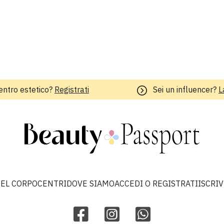
entro estetico?
Registrati
Sei un influencer?
L
EL CORPO
CENTRI
DOVE SIAMO
ACCEDI O REGISTRATI
ISCRI