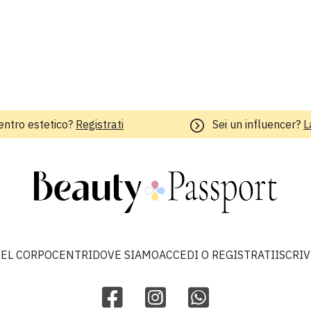
entro estetico?
Registrati
Sei un influencer?
L
EL CORPO
CENTRI
DOVE SIAMO
ACCEDI O REGISTRATI
ISCRI