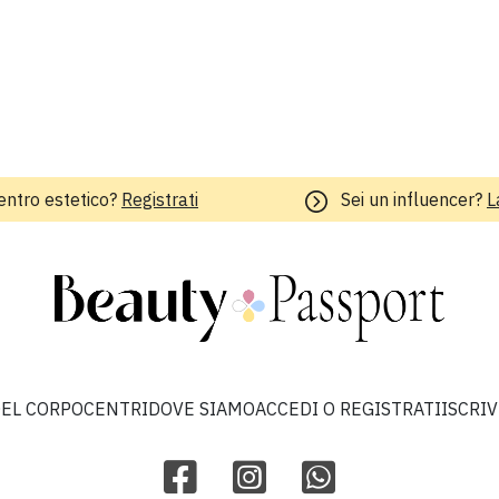
entro estetico?
Registrati
Sei un influencer?
L
EL CORPO
CENTRI
DOVE SIAMO
ACCEDI O REGISTRATI
ISCRI