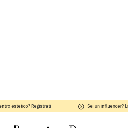
entro estetico?
Registrati
Sei un influencer?
L