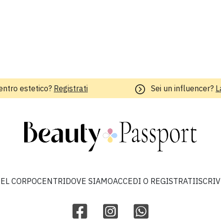
entro estetico?
Registrati
Sei un influencer?
L
EL CORPO
CENTRI
DOVE SIAMO
ACCEDI O REGISTRATI
ISCRI