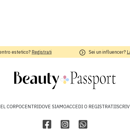
entro estetico?
Registrati
Sei un influencer?
L
EL CORPO
CENTRI
DOVE SIAMO
ACCEDI O REGISTRATI
ISCRI