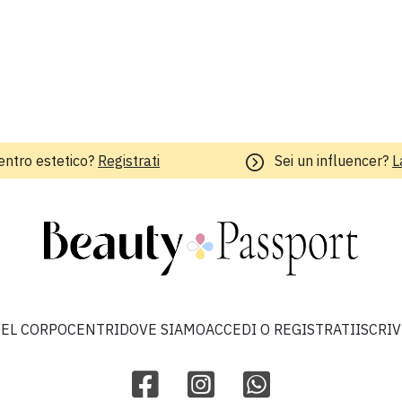
entro estetico?
Registrati
Sei un influencer?
L
EL CORPO
CENTRI
DOVE SIAMO
ACCEDI O REGISTRATI
ISCRI