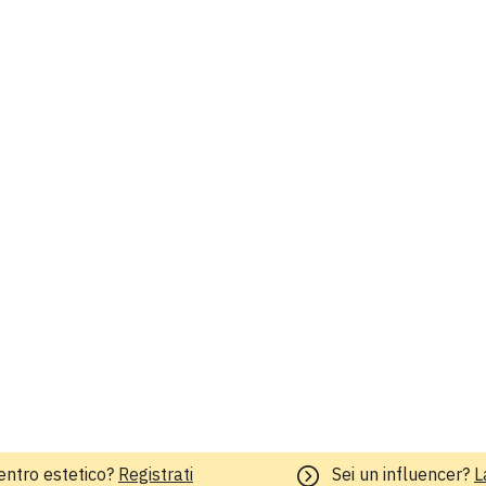
entro estetico?
Registrati
Sei un influencer?
L