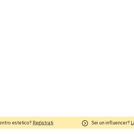
entro estetico?
Registrati
Sei un influencer?
L