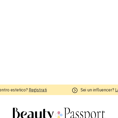
entro estetico?
Registrati
Sei un influencer?
L