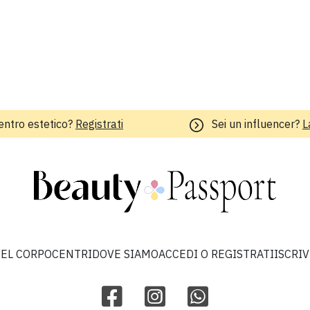
entro estetico?
Registrati
Sei un influencer?
L
EL CORPO
CENTRI
DOVE SIAMO
ACCEDI O REGISTRATI
ISCRI