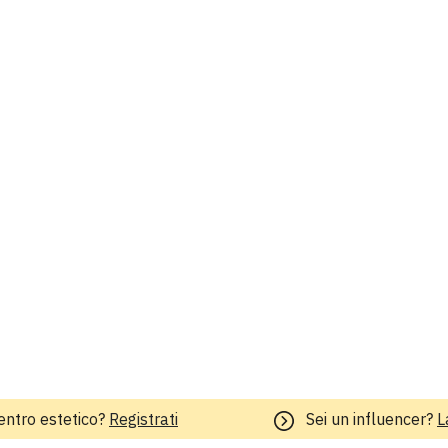
entro estetico?
Registrati
Sei un influencer?
L