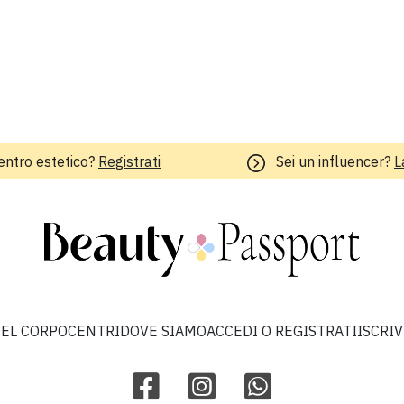
entro estetico?
Registrati
Sei un influencer?
L
EL CORPO
CENTRI
DOVE SIAMO
ACCEDI O REGISTRATI
ISCRI