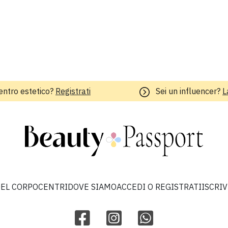
entro estetico?
Registrati
Sei un influencer?
L
EL CORPO
CENTRI
DOVE SIAMO
ACCEDI O REGISTRATI
ISCRI