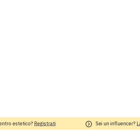
entro estetico?
Registrati
Sei un influencer?
L