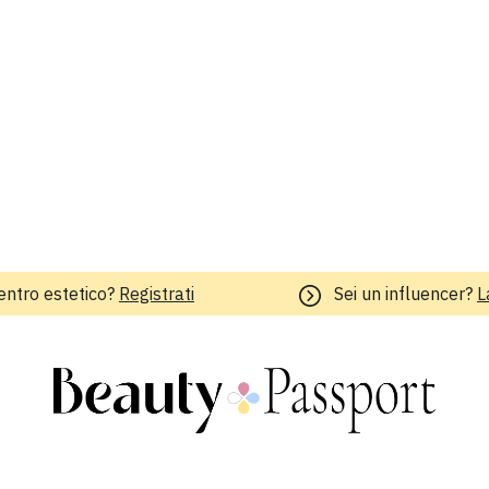
entro estetico?
Registrati
Sei un influencer?
L